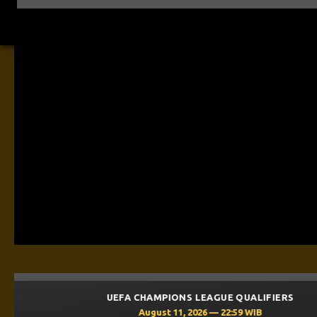
UEFA CHAMPIONS 
August 11, 20