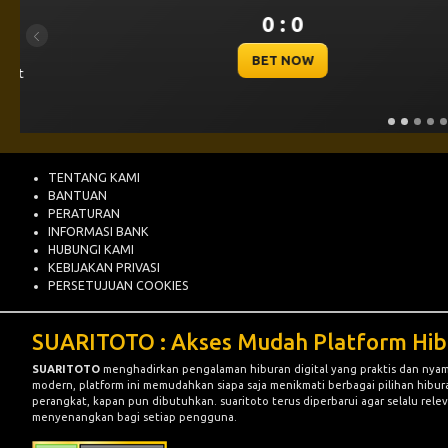
0 
Previous
BET
Kairat Almaty (n)
0.00
0.82
TENTANG KAMI
BANTUAN
PERATURAN
INFORMASI BANK
HUBUNGI KAMI
KEBIJAKAN PRIVASI
PERSETUJUAN COOKIES
SUARITOTO : Akses Mudah Platform Hib
SUARITOTO
menghadirkan pengalaman hiburan digital yang praktis dan ny
modern, platform ini memudahkan siapa saja menikmati berbagai pilihan hibu
perangkat, kapan pun dibutuhkan. suaritoto terus diperbarui agar selalu rel
menyenangkan bagi setiap pengguna.