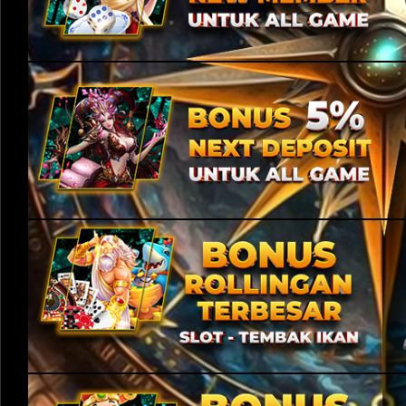
* Event ini Berlaku Untuk Pertandingan yang Belum Mulai FT/HT / Bola M
* Telegram Official SUARITOTO
* Untuk jenis Taruhan Hanya Berlaku Untuk HDP(HANDICAP) atau O/U (OV
* Whatsapp : +62-813-2841-3205 (@SuaritotoOfficial)
- Wajib Harus Ada Minimal 1 Taruhan HDP atau OVER-UNDER dengan Pasaran 1/4 
atau Sama Semua Maka Tidak Sah) (Berlaku untuk semua stake)
- Contoh Mix Parlay Tidak Sah Dengan Pasaran Taruhan HDP atau OVER UNDE
BONUS DEPOSIT MEMBER BARU 10% ( SEMUA GAME KECU
Tidak Sah.
- Dalam Setiap Tiket Mix Parlay 8 Team Wajib Harus ada Minimal 1 Bettinga
* Minimal deposit Rp. 50.000,-
atau pun Handicap.
* Maximal bonus diberikan Rp. 20.000,-
* Wajib Share Bill Di Group Facebook Suaritoto Dengan Hashtag :
* Syarat 2x Turn Over (Contoh : Depo 50.000 + 10% = 55.000 x 2 = 110.00
[#EventParlaySuaritoto] [#KemenanganEventSuaritoto] [#ParlayJackpot
* Tidak menerima invest dalam bonus berikut.
* Minimal Bettingan 25k per tiket.
* Diharuskan Win semua, Jika ada 1 partai/pertandingan yang WH / LH di a
* Minimal Bettingan 8 Team , Minimal Menang 2 Tiket Dalam 1 Minggu.
* Perhitungan Event Dari hari Senin - Minggu, Jika kemenangan di Hari Sa
* Dilarang safety bet , jika kedapatan maka di anggap tidak sah.
BONUS DEPOSIT Harian 5% ( SEMUA GAME KECUALI TOGE
* Minimal deposit Rp. 50.000,-
* Maximal bonus diberikan Rp. 10.000,-
* Syarat 2x Turn Over (Contoh : Depo 100.000 + 5% = 105.000 x 2 = 210.0
* Tidak menerima invest dalam bonus berikut.
BONUS ROLLINGAN TERBESAR ( SLOT GAME )