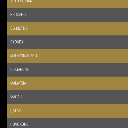
TOTO WUHAN
HK SIANG
SG METRO
SYDNEY
MALAYSIA SIANG
SINGAPORE
MALAYSIA
MACAU
QATAR
HONGKONG