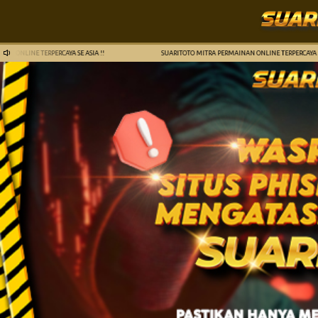
AYA SE ASIA !!
SUARITOTO MITRA PERMAINAN ONLINE TERPERCAYA SE ASIA !!