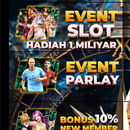
EVENT SCATTER SUARITOTO
* Hanya berlaku untuk FREESPIN (Tidak Berlaku BUYSPIN),-
* Sehari Bisa Klaim 3x, Reset jam 00.00 WIB,-
* Wajib Share Foto Lambang SCATTER ke Grup Facebook SUARITOTO OFFIC
* Sertakan foto bukti share ke WhatssApp kami.
* Harus Berhenti Bermain Hingga Bonus Selesai Kami Berikan.
* Keputusan Pihak SUARITOTO bersifat mutlak dan tidak dapat di ganggu-
EVENT TURNOVER SLOT HADIAH MILIARAN RUPIAH SUA
* Syarat & Ketentuan :
* Pencapaian TurnOver 500 Miliar = Grand Prize Honda CRV 2024
* Pencapaian TurnOver 250 Miliar = Grand Prize Toyota Avanza 2024
* Pencapaian TurnOver 125 Miliar = Grand Prize Toyota Agya 2024
* Pencapaian TurnOver 60 Miliar = Grand Prize RP 80.000.000
* Pencapaian TurnOver 35 Miliar = Grand Prize RP 40.000.000
* Pencapaian TurnOver 15 Miliar = Grand Prize RP 20.000.000
* Pencapaian TurnOver 7.5 Miliar = Grand Prize RP 10.000.000
* Pencapaian TurnOver 4 Miliar = Grand Prize RP 6.000.000
* Pencapaian TurnOver 2 Miliar = Grand Prize RP 3.000.000
EVENT PARLAY PULUHAN JUTA RUPIAH
* Pencapaian TurnOver 1 Miliar = Grand Prize RP .1500.000
Syarat dan ketentuan.
* Pencapaian TurnOver 500 Juta = Grand Prize RP 1.000.000
* Event ini Berlaku Untuk Semua Member SUARITOTO
* Pencapaian TurnOver 250 Juta = Grand Prize RP 500.000
* Hanya Berlaku Untuk Permainan Sportsbook SepakBola Tidak berlaku Bol
* Pencapaian TurnOver 100 Juta = Mendapatkan Baju Kaos Premium Ekskl
* Odds Minimal 2.00
* Info Lebih Lanjut Hubungi Kami Via Telegram