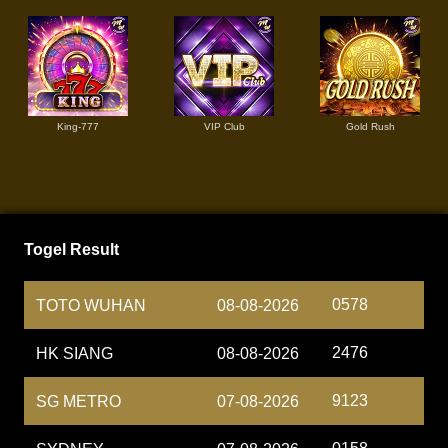
King-777
VIP Club
Gold Rush
Togel Result
0578
TOTO WUHAN
08-08-2026
2476
HK SIANG
08-08-2026
9123
SG METRO
07-08-2026