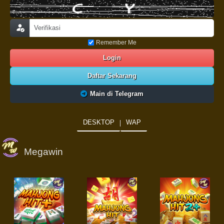
Remember Me
Login
Daftar Sekarang
Main di Telegram
DESKTOP
WAP
Megawin