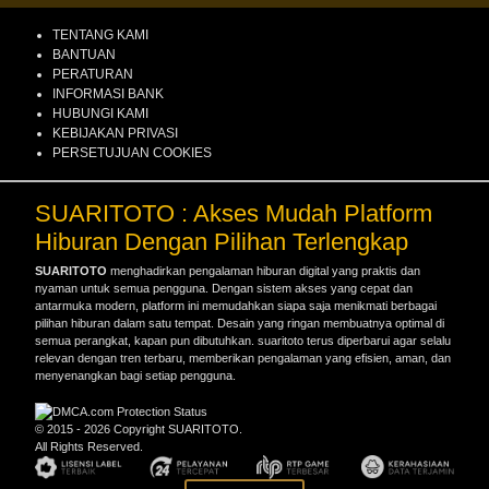
TENTANG KAMI
BANTUAN
PERATURAN
INFORMASI BANK
HUBUNGI KAMI
KEBIJAKAN PRIVASI
PERSETUJUAN COOKIES
SUARITOTO : Akses Mudah Platform
Hiburan Dengan Pilihan Terlengkap
SUARITOTO
menghadirkan pengalaman hiburan digital yang praktis dan
nyaman untuk semua pengguna. Dengan sistem akses yang cepat dan
antarmuka modern, platform ini memudahkan siapa saja menikmati berbagai
pilihan hiburan dalam satu tempat. Desain yang ringan membuatnya optimal di
semua perangkat, kapan pun dibutuhkan. suaritoto terus diperbarui agar selalu
relevan dengan tren terbaru, memberikan pengalaman yang efisien, aman, dan
menyenangkan bagi setiap pengguna.
© 2015 - 2026 Copyright SUARITOTO.
All Rights Reserved.