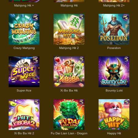
Mahjong Hit +
Mahjong Hit
Mahjong Hit 2+
Crazy Mahjong
Mahjong Hit 2
Poseidon
Super Ace
Xi Bo Ba Hit
Bounty Loki
Xi Bo Ba Hit 2
Fu Dai Lian Lian - Dragon
Happy Hit