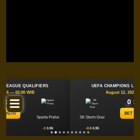
UEFA CHAMPIONS LEAGUE QUALIFIERS
August 12, 2026 — 01:30 WIB
0 : 0
Previous
Next
BET NOW
SK Sturm Graz
Fenerbahce
-0.5
0.95
0.5
0.87